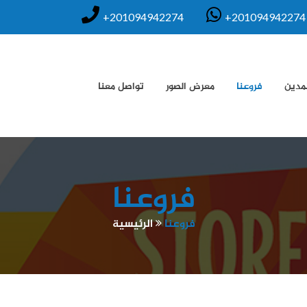
+201094942274
+201094942274
تمدين
فروعنا
معرض الصور
تواصل معنا
فروعنا
فروعنا
الرئيسية